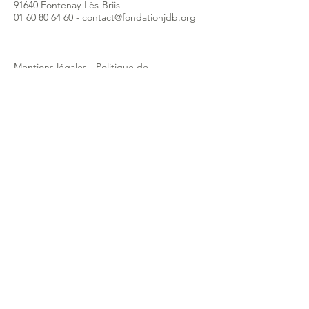
91640 Fontenay-Lès-Briis
01 60 80 64 60
-
contact@fondationjdb.org
Mentions légales -
Politique de
confidentialité​
Illustrations © lapetitesboite-communication.fr
Conception © Fondation JDB